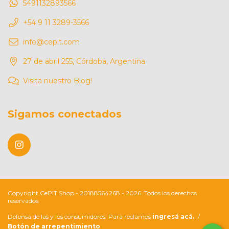
5491132893566
+54 9 11 3289-3566
info@cepit.com
27 de abril 255, Córdoba, Argentina.
Visita nuestro Blog!
Sigamos conectados
Copyright CePIT Shop - 20188564268 - 2026. Todos los derechos
reservados.
Defensa de las y los consumidores. Para reclamos
ingresá acá.
/
Botón de arrepentimiento